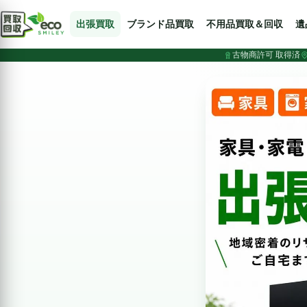
出張買取
ブランド品買取
不用品買取＆回収
遺
古物商許可 取得済