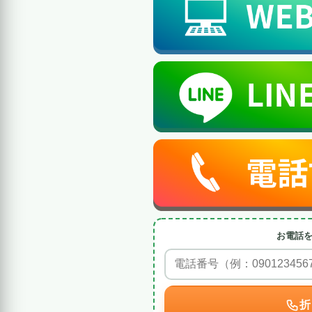
お電話
折