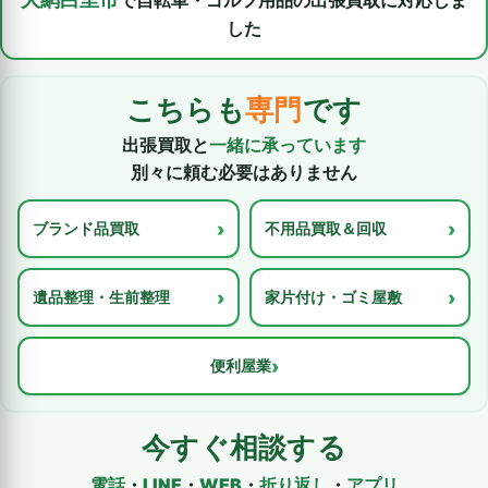
で3人掛けソファ・ローテーブルの出張買取に対
応しました
こちらも
専門
です
出張買取と
一緒に承っています
別々に頼む必要はありません
›
›
ブランド品買取
不用品買取＆回収
›
›
遺品整理・生前整理
家片付け・ゴミ屋敷
›
便利屋業
今すぐ相談する
電話
・
LINE
・
WEB
・
折り返し
・
アプリ