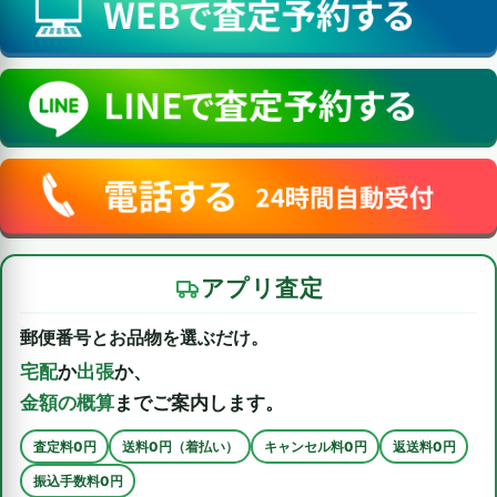
アプリ査定
郵便番号とお品物を選ぶだけ。
宅配
か
出張
か、
金額の概算
までご案内します。
査定料0円
送料0円（着払い）
キャンセル料0円
返送料0円
振込手数料0円