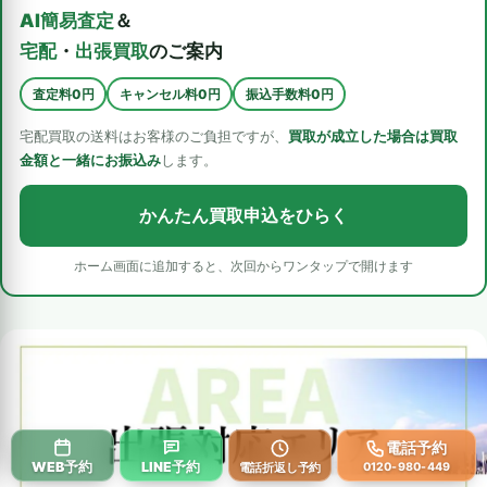
AI簡易査定
＆
宅配
・
出張買取
のご案内
査定料0円
キャンセル料0円
振込手数料0円
宅配買取の送料はお客様のご負担ですが、
買取が成立した場合は買取
金額と一緒にお振込み
します。
かんたん買取申込をひらく
ホーム画面に追加すると、次回からワンタップで開けます
電話予約
WEB予約
LINE予約
電話折返し予約
0120-980-449