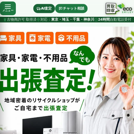
AI査定
チャット相談
メニュー
古物商許可 取得済
対応：
東京・埼玉・千葉・神奈川
24時間
自動電話受付