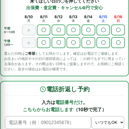
来てほしい日の〇を押してください
出張費・査定費・キャンセル0円で安心
8/10
8/11
8/12
8/13
8/14
8/15
8/16
月
火
水
木
金
土
日
午前
×
〇
〇
〇
〇
〇
〇
9〜12時
午後
×
〇
〇
〇
〇
〇
〇
12時〜
選んだ日時は
ご希望
としてお預かりします。確定はお電話でご連絡します。
お住まいの地区やその日の巡回状況によっては、〇の枠でもすでに埋まってい
る場合があります。その際は近い日時をご提案しますので、お気軽にご相談く
ださい。急ぎの場合はお電話が確実です。
電話折返し予約
入力は
電話番号だけ
。
こちらからお電話します
（10秒で完了）