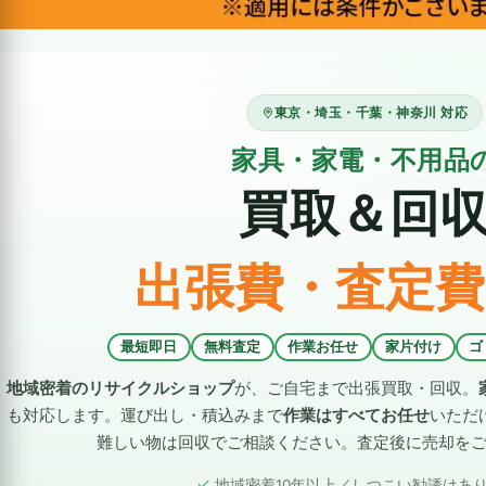
東京・埼玉・千葉・神奈川 対応
家具・家電・不用品
買取＆回
出張費・査定費
最短即日
無料査定
作業お任せ
家片付け
ゴ
地域密着のリサイクルショップ
が、ご自宅まで出張買取・回収。
も対応します。運び出し・積込みまで
作業はすべてお任せ
いただ
難しい物は回収でご相談ください。査定後に売却を
地域密着10年以上／しつこい勧誘はあ