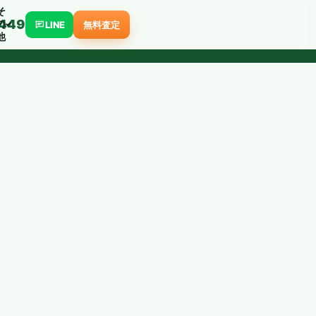
そ
449
の
LINE
無料査定
他