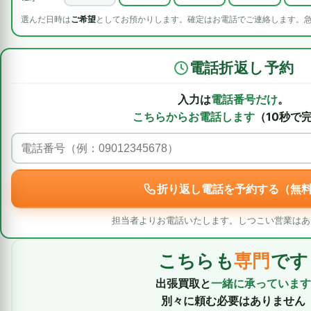
選んだ日時は
ご希望
としてお預かりします。確定はお電話でご連絡します。
電話折返し予約
入力は
電話番号だけ
。
こちらからお電話します
（10秒で
折り返し電話を予約する（無
担当者よりお電話いたします。しつこい営業はあ
こちらも
専門
です
出張買取と
一緒に承っています
別々に頼む必要はありません