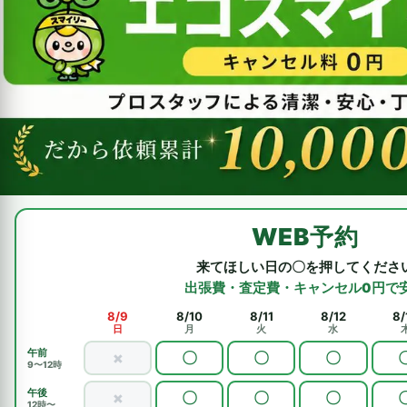
WEB予約
来てほしい日の〇を押してくださ
出張費・査定費・キャンセル0円で
8/9
8/10
8/11
8/12
8/
日
月
火
水
午前
×
〇
〇
〇
9〜12時
午後
×
〇
〇
〇
12時〜