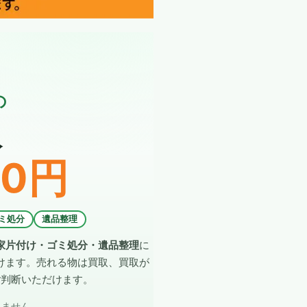
の
収
0円
ミ処分
遺品整理
家片付け・ゴミ処分・遺品整理
に
けます。売れる物は買取、買取が
ご判断いただけます。
りません