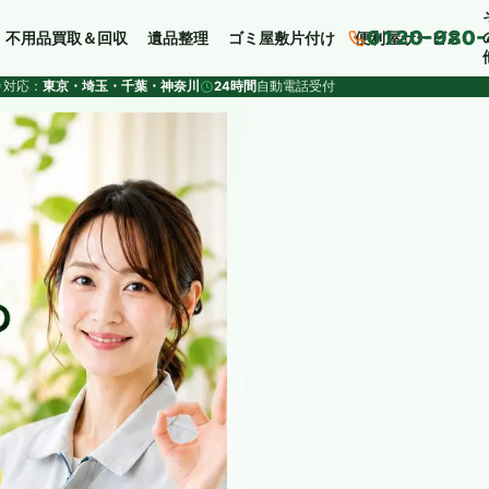
0120-980-
不用品買取＆回収
遺品整理
ゴミ屋敷片付け
便利屋サービス
対応：
東京・埼玉・千葉・神奈川
24時間
自動電話受付