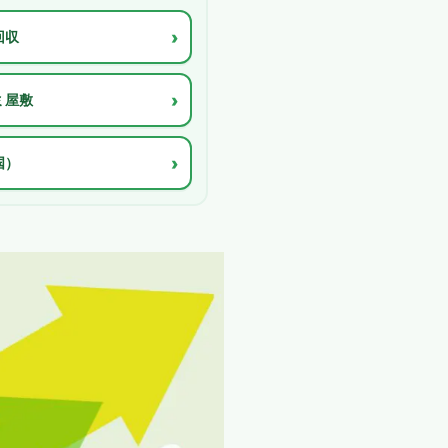
›
回収
›
ミ屋敷
›
国）