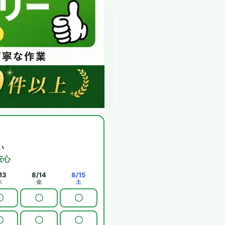
い
安心
13
8/14
8/15
木
金
土
〇
〇
〇
〇
〇
〇