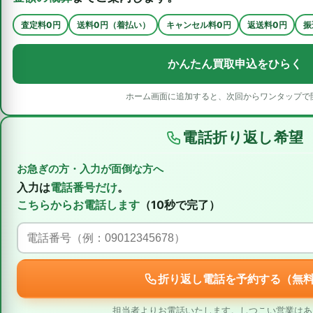
査定料0円
送料0円（着払い）
キャンセル料0円
返送料0円
振
かんたん買取申込をひらく
ホーム画面に追加すると、次回からワンタップで
電話折り返し希望
お急ぎの方・入力が面倒な方へ
入力は
電話番号だけ
。
こちらからお電話します
（10秒で完了）
折り返し電話を予約する（無
担当者よりお電話いたします。しつこい営業はあ