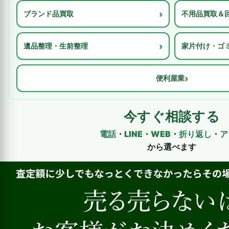
›
ブランド品買取
不用品買取＆
›
遺品整理・生前整理
家片付け・ゴ
›
便利屋業
今すぐ相談する
電話
・
LINE
・
WEB
・
折り返し
・
ア
から選べます