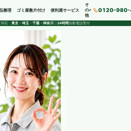
そ
0120-980-
の
品整理
ゴミ屋敷片付け
便利屋サービス
他
対応：
東京・埼玉・千葉・神奈川
24時間
自動電話受付