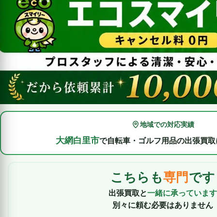
地域での対応実績
大網白里市
で自転車・ゴルフ用品の出張買取
こちらも
専門
です
出張買取と
一緒に承っています
別々に頼む必要はありません