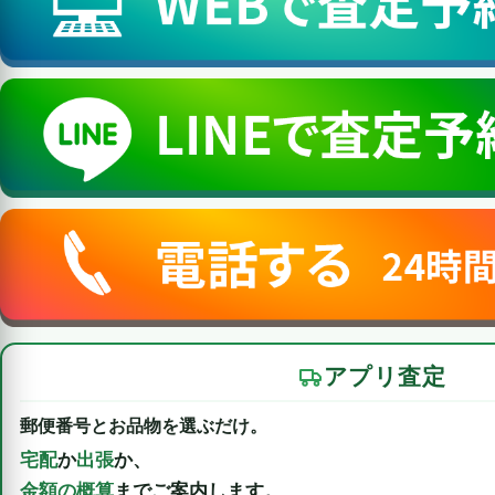
アプリ査定
郵便番号とお品物を選ぶだけ。
宅配
か
出張
か、
金額の概算
までご案内します。