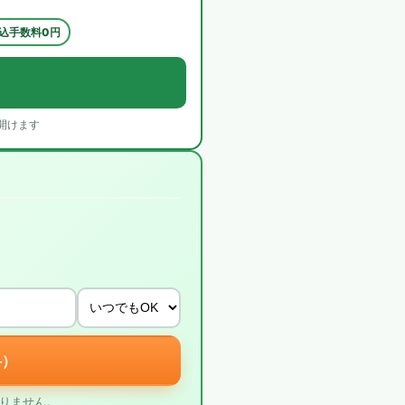
込手数料0円
開けます
料）
りません。